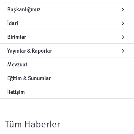
Başkanlığımız
chevron_right
İdari
chevron_right
Birimler
chevron_right
Yayınlar & Raporlar
chevron_right
Mevzuat
Eğitim & Sunumlar
İletişim
Tüm Haberler