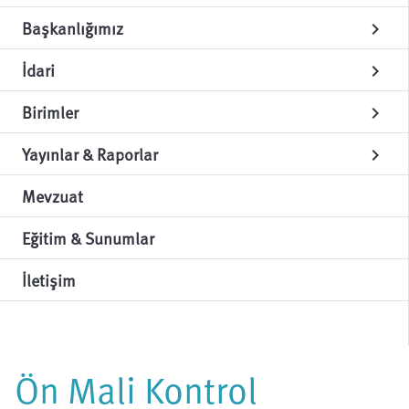
Başkanlığımız
chevron_right
İdari
chevron_right
Birimler
chevron_right
Yayınlar & Raporlar
chevron_right
Mevzuat
Eğitim & Sunumlar
İletişim
Ön Mali Kontrol