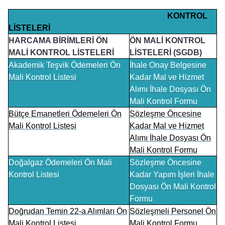
KONTROL
LİSTELERİ
HARCAMA BİRİMLERİ ÖN
ÖN MALİ KONTROL
MALİ KONTROL LİSTELERİ
LİSTELERİ (SGDB)
Akademik Teşvik Ödemeleri Ön
İhale Onay Belgesine
Mali Kontrol Listesi
Kadar Mal ve Hizmet
Alımı İhale Dosyası Ön
Mali Kontrol Formu
Bütçe Emanetleri Ödemeleri Ön
Sözleşme Öncesine
Mali Kontrol Listesi
Kadar Mal ve Hizmet
Alımı İhale Dosyası Ön
Mali Kontrol Formu
Doğalgaz Ödemeleri Ön Mali
Sözleşme Öncesine
Kontrol Listesi
Kadar Yapım İşleri İhale
Dosyası Ön Mali Kontrol
Formu
Doğrudan Temin 22-a Alımları Ön
Sözleşmeli Personel Ön
Mali Kontrol Listesi
Mali Kontrol Formu