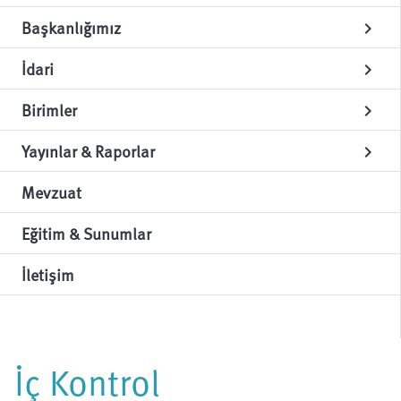
Başkanlığımız
chevron_right
İdari
chevron_right
Birimler
chevron_right
Yayınlar & Raporlar
chevron_right
Mevzuat
Eğitim & Sunumlar
İletişim
İç Kontrol