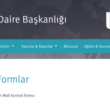
 Daire Başkanlığı
rimler
Yayınlar & Raporlar
Mevzuat
Eğitim & Sunum
Formlar
n Mali Kontrol Formu