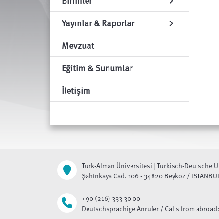
Birimler
chevron_right
Yayınlar & Raporlar
chevron_right
Mevzuat
Eğitim & Sunumlar
İletişim
Türk-Alman Üniversitesi | Türkisch-Deutsche U
Şahinkaya Cad. 106 - 34820 Beykoz / İSTANBU
+90 (216) 333 30 00
Deutschsprachige Anrufer / Calls from abroad: