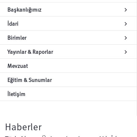
Başkanlığımız
chevron_right
İdari
chevron_right
Birimler
chevron_right
Yayınlar & Raporlar
chevron_right
Mevzuat
Eğitim & Sunumlar
İletişim
Haberler